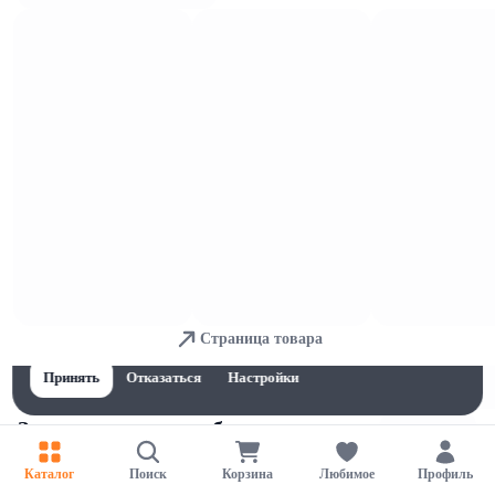
Замороженные овощи
Для обеспечения удобства пользователей сайта используются
Страница товара
cookies
Принять
Отказаться
Настройки
Замороженные грибы
Каталог
Поиск
Корзина
Любимое
Профиль