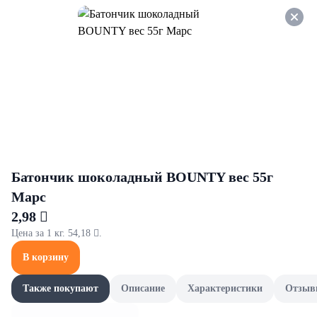
Оформляйте заказ НА
САМОВЫВОЗ и получайте
СКИДКУ 7%
Замороженные овощи и грибы
Все товары категории
Замороженные смеси
За
Замороженные смеси
Батончик шоколадный BOUNTY вес 55г
Марс
2,98 
Цена за 1 кг. 54,18 .
В корзину
Также покупают
Описание
Характеристики
Отзыв