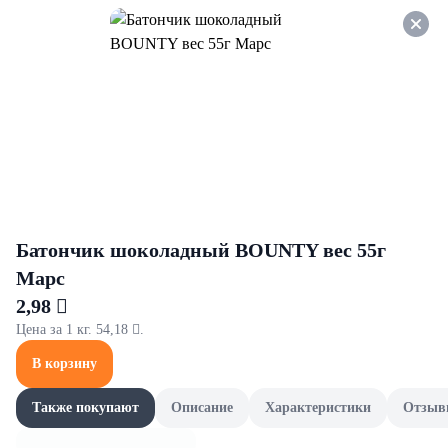
Оформляйте заказ НА
САМОВЫВОЗ и получайте
СКИДКУ 7%
EcoVilla
Все товары категории
Зелень и грибы
Мука и 
Зелень и грибы
Батончик шоколадный BOUNTY вес 55г
Марс
2,98 
Цена за 1 кг. 54,18 .
В корзину
Также покупают
Описание
Характеристики
Отзыв