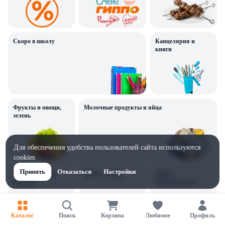
Скоро в школу
Канцелярия и
книги
Фрукты и овощи,
Молочные продукты и яйца
зелень
Для обеспечения удобства пользователей сайта используются
cookies
Принять
Отказаться
Настройки
Хлебобулочные
Мясо и птица
Рыба и
изделия
морепродукты
Каталог
Поиск
Корзина
Любимое
Профиль