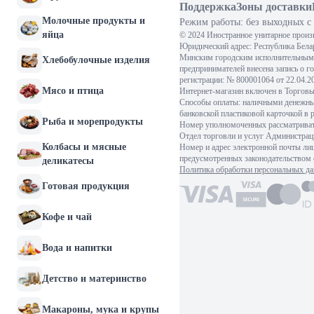
Поддержка
Зоны доставки
Молочные продукты и
Режим работы: без выходных с 
яйца
© 2024 Иностранное унитарное произ
Юридический адрес: Республика Белару
Минским городским исполнительным 
Хлебобулочные изделия
предпринимателей внесена запись о г
регистрации: № 800001064 от 22.04.
Мясо и птица
Интернет-магазин включен в Торговый
Способы оплаты: наличными денежными
банковской пластиковой карточкой в 
Рыба и морепродукты
Номер уполномоченных рассматривать
Отдел торговли и услуг Администраци
Колбасы и мясные
Номер и адрес электронной почты ли
предусмотренных законодательством о
деликатесы
Политика обработки персональных д
Готовая продукция
Кофе и чай
Вода и напитки
Детство и материнство
Макароны, мука и крупы