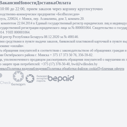
Вакансии
Новости
Доставка
Оплата
10:00 до 22:00, прием заказов через корзину круглосуточно
водственно-коммерческое предприятие «БелВиллесден»
сь, 220024, г. Минск, пер. Асаналиева, дом 3, комната 20.
комитетом 22.04.2014 в Единый государственный регистр юридических лиц и индивиду
осударственной регистрации юридического лица за № 800001064. Свидетельство о госуда
2014. УНП 800001064.
 реестр Республики Беларусь 08.12.2020 за № 498146.
 средствами в пункте выдачи заказов, банковской пластиковой карточкой в пункте вы
режиме «онлайн».
 обращения покупателей в соответствии с законодательством об обращениях граждан и
и Октябрьского района г. Минска + 375 17 373 50 76, 356-59-82.
ца, уполномоченного продавцом рассматривать обращения покупателей о нарушении их п
 защите прав потребителей: +375 (17) 378-50-40, bwd@willesden.by
анных
Политика видеонаблюдения
Политика обработки файлов cookie
Публичная оферта