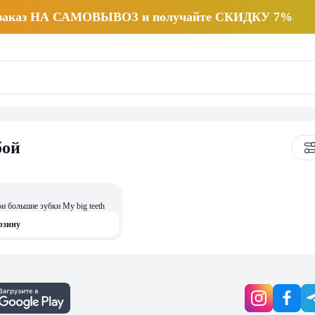
 заказ НА САМОВЫВОЗ и получайте СКИДКУ 7%
бой
большие зубки My big teeth
рзину