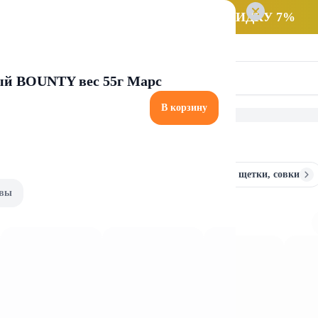
 заказ НА САМОВЫВОЗ и получайте СКИДКУ 7%
й BOUNTY вес 55г Марс
В корзину
и
Швабры и комплектующие
Веники, щетки, совки
вы
плектующие