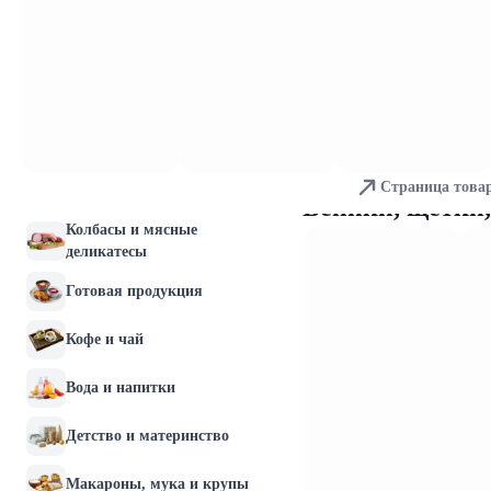
Молочные продукты и
яйца
Хлебобулочные изделия
Мясо и птица
Страница това
Рыба и морепродукты
Веники, щетки,
Колбасы и мясные
деликатесы
Готовая продукция
Кофе и чай
Вода и напитки
Детство и материнство
Макароны, мука и крупы