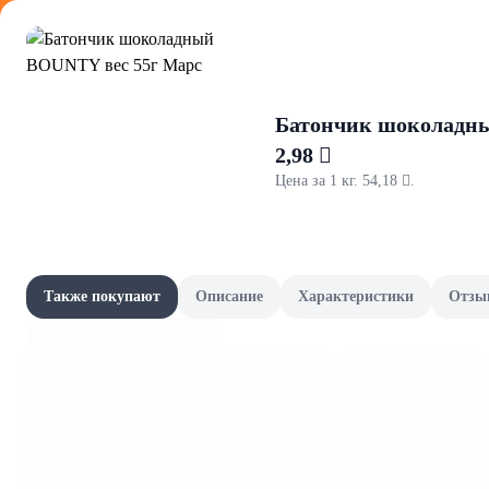
Оформляйте
Батончик шоколадны
2,98 
Цена за 1 кг. 54,18 .
Для уборк
Акции
Все товары категории
Наши бренды
Также покупают
Описание
Характеристики
Отзы
Швабры и ком
Шашлычный сезон
Скоро в школу
Канцелярия и книги
Фрукты и овощи, зелень