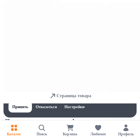
Тесто
Для обеспечения удобства пользователей сайта используются
Страница товара
cookies
Принять
Отказаться
Настройки
Печенье, пряники и вафли
Каталог
Поиск
Корзина
Любимое
Профиль