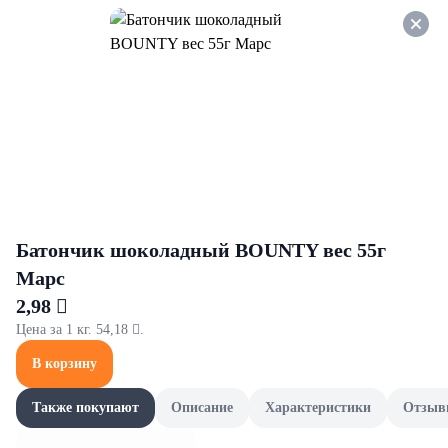
Оформляйте заказ НА
САМОВЫВОЗ и получайте
СКИДКУ 7%
Мучные изделия
Все товары категории
Бисквиты, кексы и круассаны
Бисквиты, кексы и круассаны
Батончик шоколадный BOUNTY вес 55г
Марс
2,98 
Цена за 1 кг. 54,18 .
В корзину
Также покупают
Описание
Характеристики
Отзыв