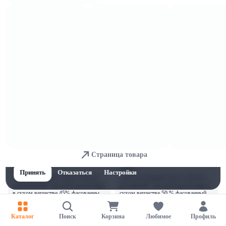
0,25 кг.
фасовка
0,25
кг
фасовка
0,25
кг
В корзину
В корзину
7,4 
3,93 
Сыр п/тв Поставы городок Vilno
Сыр п/тв Голландский премиум 45%
45% брус вес, фасовка 0,25 кг.
в слайсах 0,15кг Поставы городок
фасовка
0,25
кг
В корзину
В корзину
3,96 
12,22 
Сыр п/тв Сливочный 50% в слайсах
Сыр полутвердый "Брест-Литовск
0,15кг Поставы городок
сливочный" массовой долей жира в
сухом веществе 50% фасованный
(нарезка-брусок) 500г
В корзину
В корзину
Для обеспечения удобства пользователей сайта используются
Страница товара
cookies
11,92 
4,66 
Принять
Отказаться
Настройки
Сыр полутвердый "Брест-Литовск
Сыр полутвердый "Брест-Литовск
классический" массовой долей жира
российский" массовой долей жира в
в сухом веществе 45% фасованный
сухом веществе 50 % фасованный
(нарезка-брусок) 500 г
(нарезка-брусок) 200 г
В корзину
В корзину
Каталог
Поиск
Корзина
Любимое
Профиль