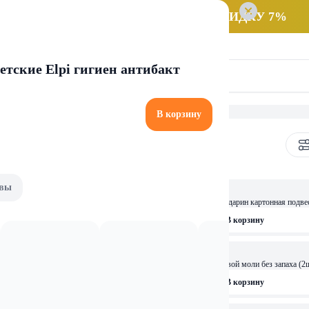
 заказ НА САМОВЫВОЗ и получайте СКИДКУ 7%
тские Elpi гигиен антибакт
В корзину
для защиты от насекомых
вы
4,89 
Раптор Секция от моли мандарин картонная подве
рзину
В корзину
16,99 
ОСТАЛОСЬ: 2
ом жасмина
РАПТОР Ловушка от пищевой моли без запаха (2
рзину
В корзину