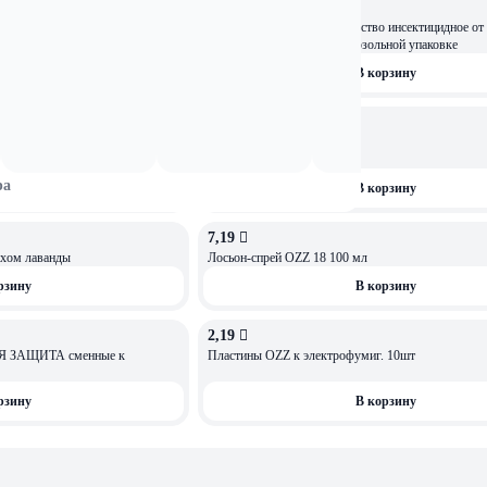
6,89 
ОСТАЛОСЬ: 4
PARTIZAN-Дихлофос Средство инсектицидное от ползающих и
летающих насекомых в аэрозольной упаковке
рзину
В корзину
6,99 
т летающих и ползающих
Секция Раптор без запаха
ра
рзину
В корзину
7,19 
пахом лаванды
Лосьон-спрей OZZ 18 100 мл
рзину
В корзину
2,19 
 ЗАЩИТА сменные к
Пластины OZZ к электрофумиг. 10шт
рзину
В корзину