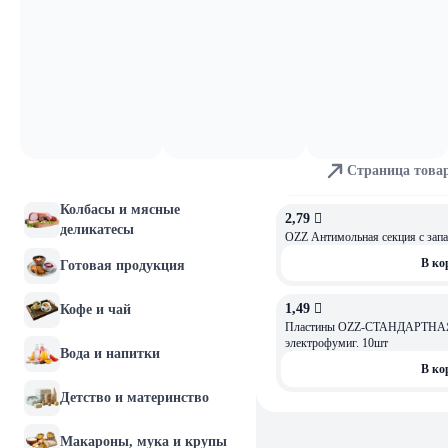
8,99 
Аэрозоль от моли OZZ 150мл
Молочные продукты и
яйца
В ко
Хлебобулочные изделия
8,09 
Мясо и птица
Средство инсектицидное OZZ о
насекомых, аэрозоль 200 мл
Страница това
Рыба и морепродукты
В ко
Колбасы и мясные
2,79 
деликатесы
OZZ Антимольная секция с за
В ко
Готовая продукция
1,49 
Кофе и чай
ОСТАЛОСЬ: 4
Пластины OZZ-СТАНДАРТНАЯ
электрофумиг. 10шт
Вода и напитки
В ко
Детство и материнство
Макароны, мука и крупы