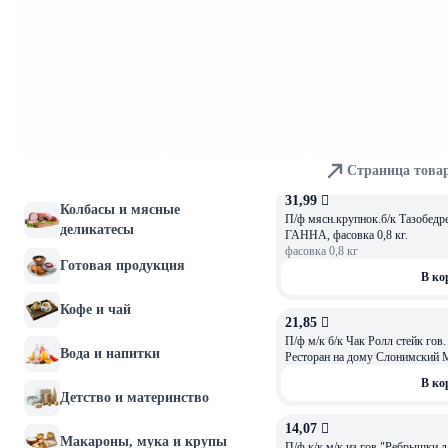
5,0
Молочные продукты и
В ко
яйца
22,56 
Хлебобулочные изделия
П/ф м/к б/к из говядины таз/ч Рамп-стейк охл., 
700г кор
5,0
Мясо и птица
В ко
Страница това
Рыба и морепродукты
31,99 
Колбасы и мясные
П/ф мясн.крупнок.б/к Тазобедре
деликатесы
ГАННА, фасовка 0,8 кг.
фасовка
0,8
кг
Готовая продукция
В ко
Кофе и чай
21,85 
П/ф м/к б/к Чак Ролл стейк гов. 
Вода и напитки
Ресторан на дому Слонимский
В ко
Детство и материнство
14,07 
Макароны, мука и крупы
П/ф к/к.м/к из гов."Ребрышки 