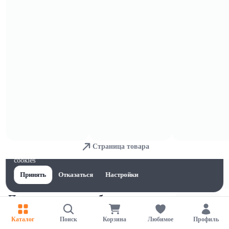
Варено-копченые колбасы
Страница товара
Для обеспечения удобства пользователей сайта используются
cookies
Принять
Отказаться
Настройки
Полукопченые колбасы
Каталог
Поиск
Корзина
Любимое
Профиль