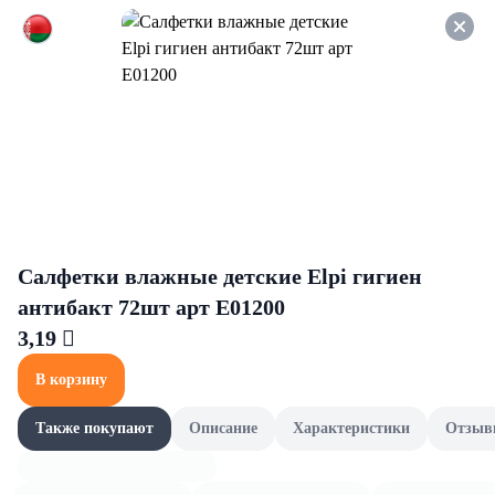
Оформляйте заказ НА
САМОВЫВОЗ и получайте
СКИДКУ 7%
Копченые колбасы
Все товары категории
Сырокопченые колбасы
Сырокопченые колбасы
Салфетки влажные детские Elpi гигиен
антибакт 72шт арт Е01200
3,19 
В корзину
Также покупают
Описание
Характеристики
Отзыв