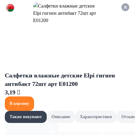
Оформляйте заказ НА
САМОВЫВОЗ и получайте
СКИДКУ 7%
Крупы
Все товары категории
Булгур, киноа и кускус
П
Булгур, киноа и кускус
Салфетки влажные детские Elpi гигиен
антибакт 72шт арт Е01200
3,19 
В корзину
Также покупают
Описание
Характеристики
Отзыв