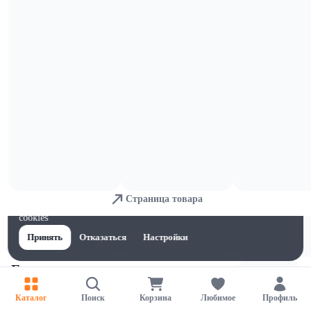
Пшено, перловая и манная крупа
Страница товара
Для обеспечения удобства пользователей сайта используются
cookies
Принять
Отказаться
Настройки
Гречка
Каталог
Поиск
Корзина
Любимое
Профиль