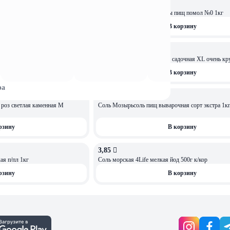
3,13 
отая помол №1 в/с 1кг
Соль морская Сила природы пищ помол №0 1кг
рзину
В корзину
6,49 
очная М средняя 1,5кг
Соль морская пищ Organico садочная XL очень кр
рзину
В корзину
ра
0,7 
 роз светлая каменная M
Соль Мозырьсоль пищ выварочная сорт экстра 1к
рзину
В корзину
3,85 
ОСТАЛОСЬ: 3
я п/пл 1кг
Соль морская 4Life мелкая йод 500г к/кор
рзину
В корзину