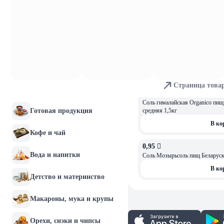
яйца
1,39 
Соль Руссоль каменная пищ мол
Хлебобулочные изделия
В ко
Мясо и птица
6,49 
Соль морская Organico пищ сад
Рыба и морепродукты
В ко
Колбасы и мясные
Страница това
деликатесы
10,54 
ОСТАЛОСЬ: 2
Соль гималайская Organico пищ
Готовая продукция
средняя 1,5кг
В ко
Кофе и чай
0,95 
Вода и напитки
Соль Мозырьсоль пищ Беларуска
В ко
Детство и материнство
Макароны, мука и крупы
Орехи, снэки и чипсы