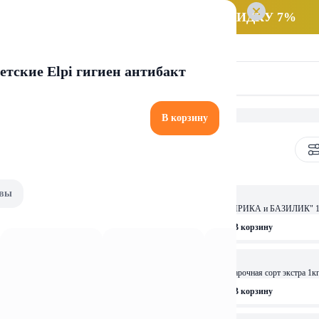
 заказ НА САМОВЫВОЗ и получайте СКИДКУ 7%
тские Elpi гигиен антибакт
В корзину
вы
2,49 
 №1 1с бум 1кг
Пряная морская соль "ПАПРИКА и БАЗИЛИК" 1
рзину
В корзину
0,57 
К и ЧЕНРНЫЙ ПЕРЕЦ" 150г.
Соль Мозырьсоль пищ выварочная сорт экстра 1к
рзину
В корзину