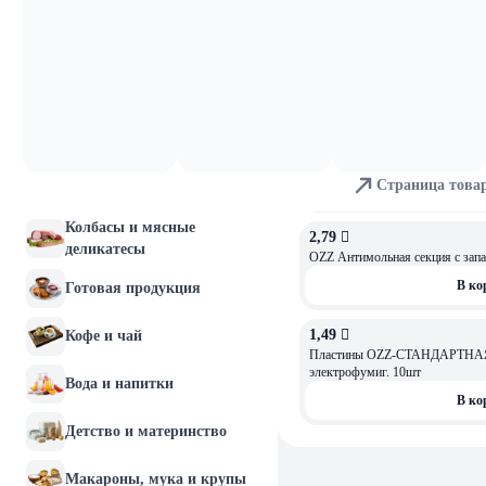
8,99 
Аэрозоль от моли OZZ 150мл
Молочные продукты и
яйца
В ко
Хлебобулочные изделия
8,09 
Мясо и птица
Средство инсектицидное OZZ о
насекомых, аэрозоль 200 мл
Страница това
Рыба и морепродукты
В ко
Колбасы и мясные
2,79 
деликатесы
OZZ Антимольная секция с за
В ко
Готовая продукция
1,49 
Кофе и чай
Пластины OZZ-СТАНДАРТНАЯ
электрофумиг. 10шт
Вода и напитки
В ко
Детство и материнство
Макароны, мука и крупы