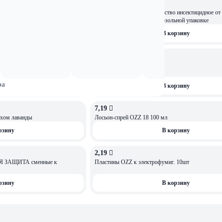
6,89 
ОСТАЛОСЬ: 4
PARTIZAN-Дихлофос Средство инсектицидное от ползающих и
летающих насекомых в аэрозольной упаковке
рзину
В корзину
6,99 
т летающих и ползающих
Секция Раптор без запаха
ра
рзину
В корзину
7,19 
пахом лаванды
Лосьон-спрей OZZ 18 100 мл
рзину
В корзину
2,19 
 ЗАЩИТА сменные к
Пластины OZZ к электрофумиг. 10шт
рзину
В корзину