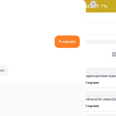
 заказ НА САМОВЫВОЗ и получайте СКИДКУ 7%
В корзину
для защиты от насекомых
вы
4,89 
Раптор Секция от моли мандарин картонная подве
рзину
В корзину
16,99 
ОСТАЛОСЬ: 2
ом жасмина
РАПТОР Ловушка от пищевой моли без запаха (2
рзину
В корзину