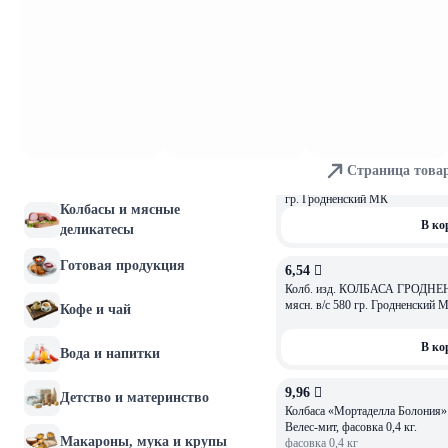
Молочные продукты и
4,56 
яйца
Изделие колб. Колбаса Гродненск
вес.Гродненский МК, фасовка 0,
Хлебобулочные изделия
фасовка
0,4
кг
В ко
Мясо и птица
5,73 
Страница това
Рыба и морепродукты
Колб. изд. КОЛБАСА МОЛОЧНАЯ Н
гр. Гродненский МК
Колбасы и мясные
В ко
деликатесы
Готовая продукция
6,54 
Колб. изд. КОЛБАСА ГРОДНЕН
мясн. в/с 580 гр. Гродненский
Кофе и чай
В ко
Вода и напитки
9,96 
ОСТАЛОСЬ: 2,53
Детство и материнство
Колбаса «Мортаделла Болония» в/
Велес-мит, фасовка 0,4 кг.
Макароны, мука и крупы
фасовка
0,4
кг