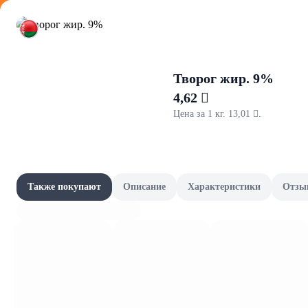
Оформляйте
Творог жир. 9%
4,62 
Цена за 1 кг. 13,01 .
Вареные 
Акции
Наши бренды
Также покупают
Описание
Характеристики
Отзы
7,19 
Колбаса "МОРТАДЕЛЛА" вар в/с 
Шашлычный сезон
5,0
В ко
Скоро в школу
4,39 
Канцелярия и книги
Изд. колб. мясн. КОЛБАСА М
вес.400гр. Гродненский МК
Фрукты и овощи, зелень
В ко