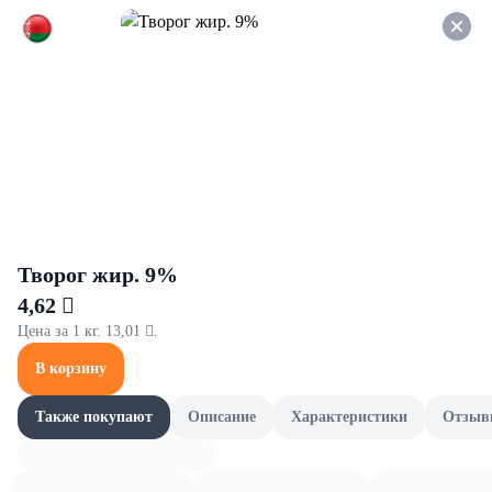
Оформляйте заказ НА
САМОВЫВОЗ и получайте
СКИДКУ 7%
Корма для собак
Все товары категории
Сухие корма для собак
Л
Сухие корма для собак
Творог жир. 9%
4,62 
Цена за 1 кг. 13,01 .
В корзину
Также покупают
Описание
Характеристики
Отзыв