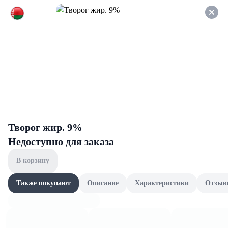
Оформляйте заказ НА
САМОВЫВОЗ и получайте
СКИДКУ 7%
Овощные
Все товары категории
Икра и закуски
Консерв
Икра и закуски
Творог жир. 9%
Недоступно для заказа
В корзину
Также покупают
Описание
Характеристики
Отзыв