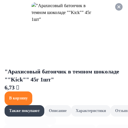
Оформляйте заказ НА
САМОВЫВОЗ и получайте
СКИДКУ 7%
Яйца
Все товары категории
Перепелиные и прочие яйца
Перепелиные и прочие яйца
"Арахисовый батончик в темном шоколаде
""Kick"" 45г 1шт"
6,73 
В корзину
Также покупают
Описание
Характеристики
Отзыв