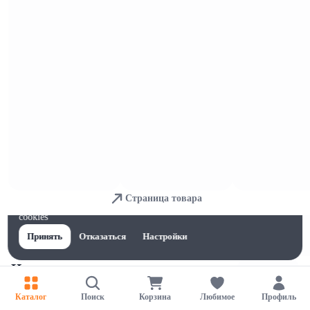
Ананасы, киви и манго
Страница товара
Для обеспечения удобства пользователей сайта используются
cookies
Принять
Отказаться
Настройки
Цитрусовые
Каталог
Поиск
Корзина
Любимое
Профиль