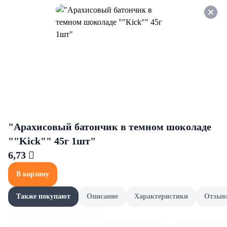
Оформляйте заказ НА
САМОВЫВОЗ и получайте
СКИДКУ 7%
Фрукты
Все товары категории
Авокадо
Ананасы, киви 
Авокадо
"Арахисовый батончик в темном шоколаде
""Kick"" 45г 1шт"
6,73 
В корзину
Также покупают
Описание
Характеристики
Отзыв