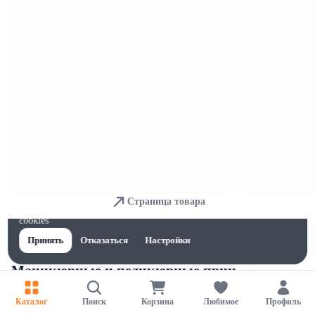
Крема для ног
Страница товара
Для обеспечения удобства пользователей сайта используются
cookies
Принять
Отказаться
Настройки
Маникюрные и педикюрные прин
адлежности
Каталог
Поиск
Корзина
Любимое
Профиль