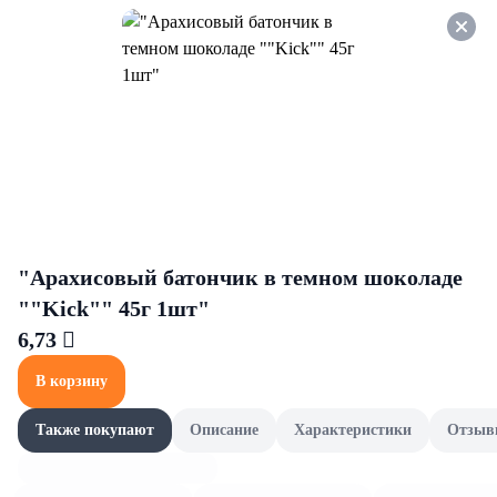
Оформляйте заказ НА
САМОВЫВОЗ и получайте
СКИДКУ 7%
Уход за руками и ногами
Все товары категории
Крема для рук
Крема дл
Крема для рук
"Арахисовый батончик в темном шоколаде
""Kick"" 45г 1шт"
6,73 
В корзину
Также покупают
Описание
Характеристики
Отзыв