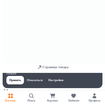
Морепродукты копченые
Страница товара
Для обеспечения удобства пользователей сайта используются
cookies
Принять
Отказаться
Настройки
Морепродукты солено-сушеные
Каталог
Поиск
Корзина
Любимое
Профиль