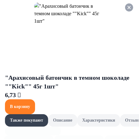
Оформляйте заказ НА
САМОВЫВОЗ и получайте
СКИДКУ 7%
Морепродукты
Все товары категории
Пресервы из морепродуктов
Пресервы из морепродуктов
"Арахисовый батончик в темном шоколаде
""Kick"" 45г 1шт"
6,73 
В корзину
Также покупают
Описание
Характеристики
Отзыв