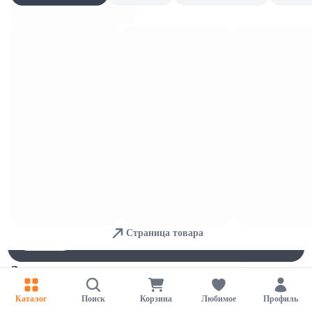
Крема и масла
Для обеспечения удобства пользователей сайта используются
cookies
Страница товара
Принять
Отказаться
Настройки
Защита от солнца
Каталог
Поиск
Корзина
Любимое
Профиль