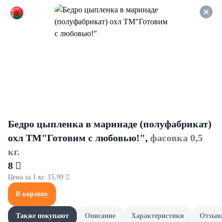
Оформляйте заказ НА
САМОВЫВОЗ и получайте
СКИДКУ 7%
Уход за телом
Все товары категории
Скрабы и пилинги
Крем
Скрабы и пилинги
Бедро цыпленка в маринаде (полуфабрикат)
охл ТМ"Готовим с любовью!",
фасовка 0,5
кг.
8 
Цена за 1 кг. 15,99 .
В корзину
Также покупают
Описание
Характеристики
Отзыв