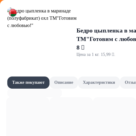
Оформляйте
Бедро цыпленка в ма
ТМ"Готовим с любо
8 
Цена за 1 кг. 15,99 .
Для выпеч
Акции
Наши бренды
Также покупают
Описание
Характеристики
Отзы
3,14 
Кокос кондитерский АНГСТРЕМ 
Шашлычный сезон
В ко
Сад и огород
2,29 
Фрукты и овощи, зелень
Желатин П-160 ф
В ко
Молочные продукты и