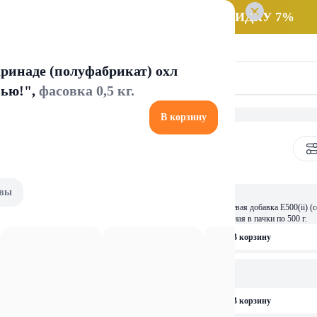
 заказ НА САМОВЫВОЗ и получайте СКИДКУ 7%
ринаде (полуфабрикат) охл
вью!",
фасовка 0,5 кг.
В корзину
ки и десертов
вы
2,39 
(стружка) вес 80г.
Гидрокарбонат натрия пищевая добавка Е500(ii) (
ГОСТ 32802-2014, фасованная в пачки по 500 г.
рзину
В корзину
1,59 
ас. ,50 г, ,Кор. (100 шт.), РБ
Лимонная кислота 30 гр.
рзину
В корзину