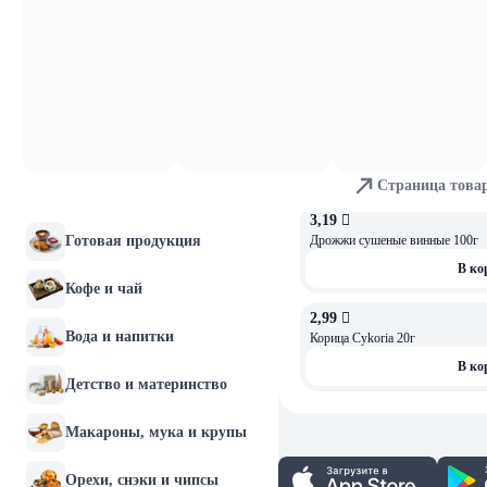
яйца
0,69 
Хлебобулочные изделия
Сахар с ароматом ванили 20 гр
В ко
Мясо и птица
1,74 
ОСТАЛОСЬ: 1
Рыба и морепродукты
Пудра сахарная "Городейская" с
В ко
Колбасы и мясные
Страница това
деликатесы
3,19 
Готовая продукция
Дрожжи сушеные винные 100г
В ко
Кофе и чай
2,99 
Вода и напитки
Корица Cykoria 20г
В ко
Детство и материнство
Макароны, мука и крупы
Орехи, снэки и чипсы