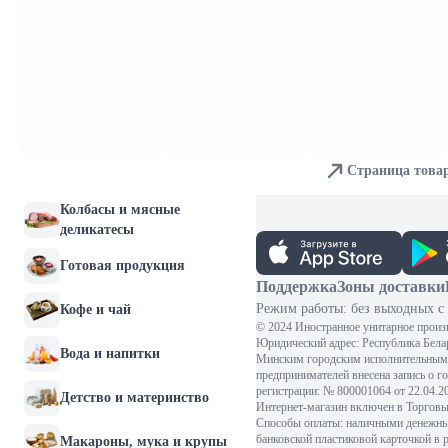
Молочные продукты и
яйца
Хлебобулочные изделия
Мясо и птица
Страница това
Рыба и морепродукты
Колбасы и мясные
деликатесы
Готовая продукция
Поддержка
Зоны доставки
Режим работы: без выходных с 
Кофе и чай
© 2024 Иностранное унитарное произ
Юридический адрес: Республика Белару
Вода и напитки
Минским городским исполнительным 
предпринимателей внесена запись о г
регистрации: № 800001064 от 22.04.
Детство и материнство
Интернет-магазин включен в Торговый
Способы оплаты: наличными денежными
банковской пластиковой карточкой в 
Макароны, мука и крупы