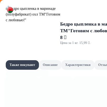
Оформляйте
Бедро цыпленка в ма
ТМ"Готовим с любо
8 
Цена за 1 кг. 15,99 .
Маринады 
Акции
Все товары категории
Товары-партнёры
Также покупают
Описание
Характеристики
Отзы
Уксус
Наши бренды
Шашлычный сезон
Сад и огород
Фрукты и овощи, зелень