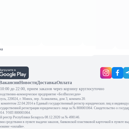
ра
Вакансии
Новости
Доставка
Оплата
10:00 до 22:00, прием заказов через корзину круглосуточно
водственно-коммерческое предприятие «БелВиллесден»
сь, 220024, г. Минск, пер. Асаналиева, дом 3, комната 20.
комитетом 22.04.2014 в Единый государственный регистр юридических лиц и индивиду
осударственной регистрации юридического лица за № 800001064. Свидетельство о госуда
2014. УНП 800001064.
 реестр Республики Беларусь 08.12.2020 за № 498146.
 средствами в пункте выдачи заказов, банковской пластиковой карточкой в пункте вы
режиме «онлайн».