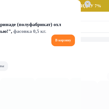
 заказ НА САМОВЫВОЗ и получайте СКИДКУ 7%
ринаде (полуфабрикат) охл
вью!",
фасовка 0,5 кг.
В корзину
и уксус
Уксус
вы