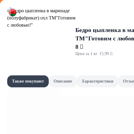
Оформляйте
Бедро цыпленка в ма
ТМ"Готовим с любо
8 
Цена за 1 кг. 15,99 .
Освежител
Акции
Все товары категории
Наши бренды
Также покупают
Описание
Характеристики
Отзы
Сменные блоки
Шашлычный сезон
Скоро в школу
Канцелярия и книги
Фрукты и овощи, зелень