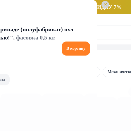
 заказ НА САМОВЫВОЗ и получайте СКИДКУ 7%
ринаде (полуфабрикат) охл
вью!",
фасовка 0,5 кг.
В корзину
и и ароматизаторы
Сменные блоки
Автоматические
Механическ
вы