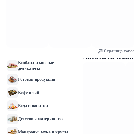
Молочные продукты и
яйца
Хлебобулочные изделия
Мясо и птица
Страница това
Рыба и морепродукты
Автоматически
Колбасы и мясные
деликатесы
Готовая продукция
Кофе и чай
Вода и напитки
Детство и материнство
Макароны, мука и крупы