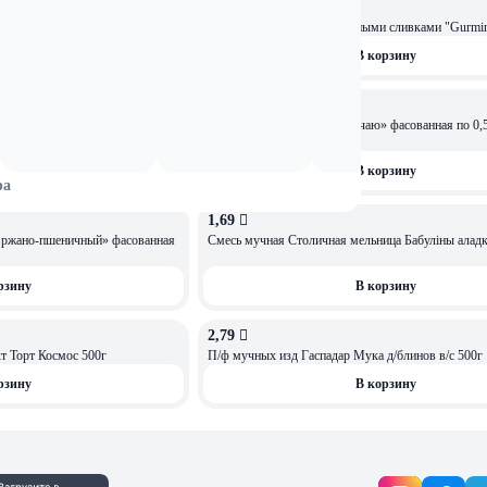
3,3 
нчиков в/с 1кг
Кекс ванильный с натуральными сливками "Gurmin
рзину
В корзину
1,99 
никовым сахаром Мусковадо
Мучная смесь Пончики «К чаю» фасованная по 0,5
рзину
В корзину
ра
1,69 
 ржано-пшеничный» фасованная
Смесь мучная Столичная мельница Бабулiны аладк
рзину
В корзину
2,79 
т Торт Космос 500г
П/ф мучных изд Гаспадар Мука д/блинов в/с 500г
рзину
В корзину