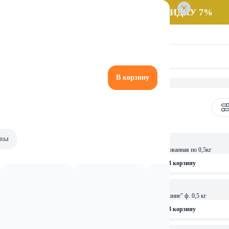
 заказ НА САМОВЫВОЗ и получайте СКИДКУ 7%
В корзину
вы
2,19 
«Блинчики пшеничные» мучная смесь фас. 0,5кг
Мучная смесь «Пицца» фасованная по 0,5кг
рзину
В корзину
2,59 
рожжевые Гаспадар 0,5кг
П/ф мучной "Оладьи Домашние" ф. 0,5 кг
рзину
В корзину