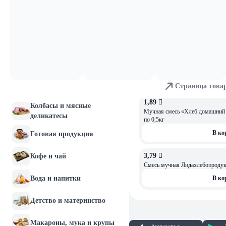
3,69 
ОСТАЛОСЬ: 2
Смесь мучная МукаМол Для бли
Молочные продукты и
яйца
В ко
Хлебобулочные изделия
4,4 
Кекс двойной шоколад с трост
Мясо и птица
"Gurmina", РБ 150г
В ко
Страница това
Рыба и морепродукты
1,89 
Колбасы и мясные
Мучная смесь «Хлеб домашний
деликатесы
по 0,5кг
В ко
Готовая продукция
3,79 
Кофе и чай
Смесь мучная Лидахлебопродук
Вода и напитки
В ко
Детство и материнство
Макароны, мука и крупы