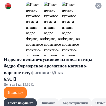
Оформляйте заказ НА
САМОВЫВОЗ и получайте
СКИДКУ 7%
Слюнявчики и ложки
14,99 
Нагрудники однораз Lovular Giraffe
Classic 12шт/уп
В корзину
Изделие цельно-кусковое из мяса птицы
бедро Фермерское ароматное копчено-
вареное вес,
фасовка 0,5 кг.
6,91 
Цена за 1 кг. 13,82 .
Поддержка
Зоны доставки
Вакансии
Новости
Доставка
В корзину
Оплата
Режим работы: без выходных с 10:00 до 22:00, прием заказов через
Также покупают
Описание
Характеристики
Отзыв
корзину круглосуточно