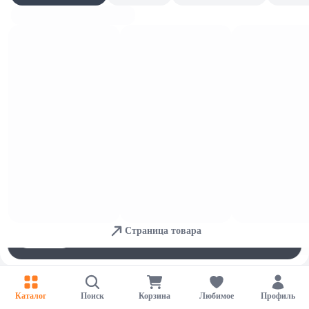
Для ручной мойки
Для обеспечения удобства пользователей сайта используются
cookies
Страница товара
Принять
Отказаться
Настройки
Каталог
Поиск
Корзина
Любимое
Профиль