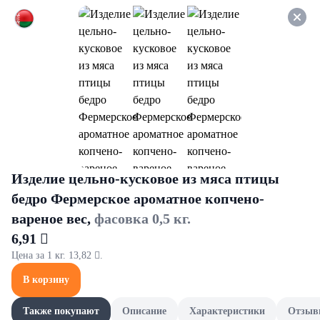
Оформляйте заказ НА
САМОВЫВОЗ и получайте
СКИДКУ 7%
Мытьё посуды
Все товары категории
Для посудомоечных машин
Для посудомоечных машин
Изделие цельно-кусковое из мяса птицы
бедро Фермерское ароматное копчено-
вареное вес,
фасовка 0,5 кг.
6,91 
Цена за 1 кг. 13,82 .
В корзину
Также покупают
Описание
Характеристики
Отзыв