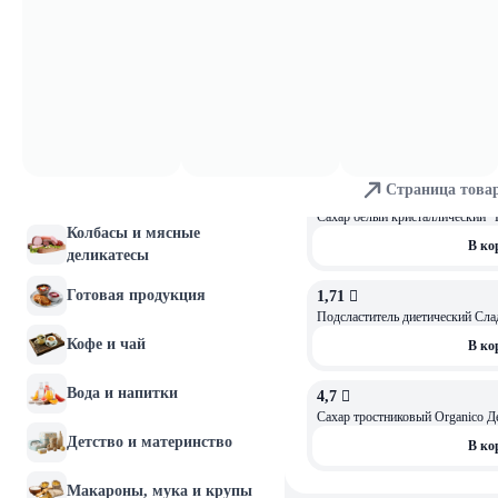
В ко
Молочные продукты и
яйца
2,29 
АКЦИЯ
-15%
2,69 
Хлебобулочные изделия
Сахар белый кристал. свеклов.Т
Скидельский СК
Мясо и птица
В ко
Страница това
Рыба и морепродукты
3,48 
Колбасы и мясные
В ко
деликатесы
Готовая продукция
1,71 
ОСТАЛОСЬ: 1
Подсластитель диетический Слад
Кофе и чай
В ко
Вода и напитки
4,7 
Сахар тростниковый Organico Д
Детство и материнство
В ко
Макароны, мука и крупы