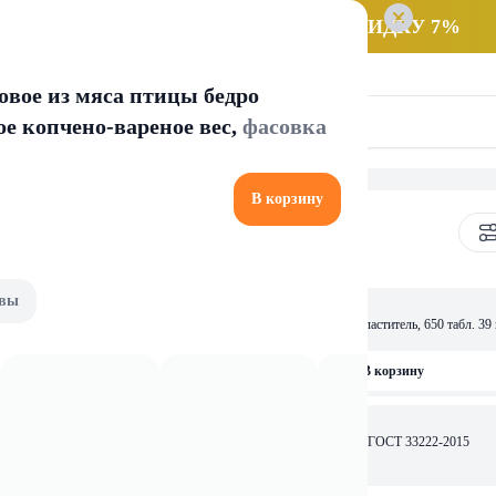
 заказ НА САМОВЫВОЗ и получайте СКИДКУ 7%
овое из мяса птицы бедро
е копчено-вареное вес,
фасовка
В корзину
вы
7,04 
ель, 1200 табл. 72 г
"Новасвит" Столовый подсластитель, 650 табл. 39 
пласт.дозатор
рзину
В корзину
4,01 
Сахар белый кусковой 1 кг, ГОСТ 33222-2015
екловичный, 1 кг,