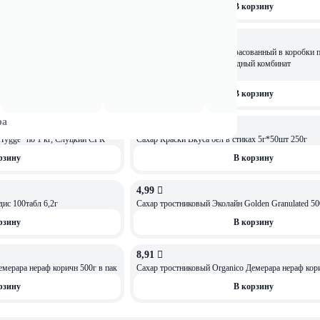
рзину
В корзину
2,3 
Сахар белый кусковой, расфасованный в коробки п
С2 упак.в бум.пак. по1000г
в уп Слуцкий сахарорафинадный комбинат
рзину
В корзину
ра
2,52 
ОСТАЛОСЬ: 3
Сахар белый кристаллический "Hygge" по 1 кг, Слуцкий СРК
Сахар Краски Вкуса бел в стиках 5г*50шт 250г
рзину
В корзину
4,99 
ОСТАЛОСЬ: 3
ис 100табл 6,2г
Сахар тростниковый Эколайн Golden Granulated 50
рзину
В корзину
8,91 
ОСТАЛОСЬ: 1
емерара нераф коричн 500г в пак
Сахар тростниковый Organico Демерара нераф кори
рзину
В корзину