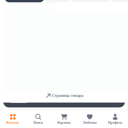
Пеленки для взрослых
Для обеспечения удобства пользователей сайта используются
cookies
Страница товара
Принять
Отказаться
Настройки
Каталог
Поиск
Корзина
Любимое
Профиль