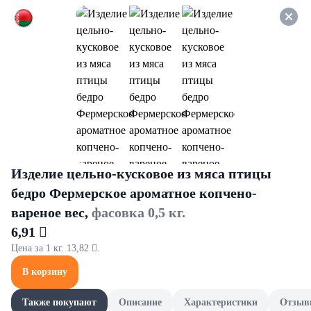
Оформляйте заказ НА
САМОВЫВОЗ и получайте
СКИДКУ 7%
Подгузники и пеленки для взрослых
Все товары категории
Подгузники для взрослых
Подгузники для взрослых
Изделие цельно-кусковое из мяса птицы
бедро Фермерское ароматное копчено-
вареное вес,
фасовка 0,5 кг.
6,91 
Цена за 1 кг. 13,82 .
В корзину
Также покупают
Описание
Характеристики
Отзыв