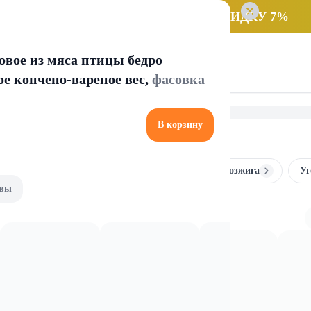
 заказ НА САМОВЫВОЗ и получайте СКИДКУ 7%
овое из мяса птицы бедро
е копчено-вареное вес,
фасовка
В корзину
ангалы
Одноразовая посуда
Средства для розжига
Уг
вы
суда