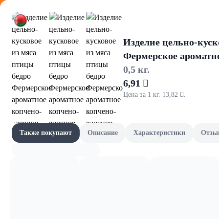
Оформляйте
Изделие цельно-куск
Фермерское ароматно
0,5 кг.
6,91 
Цена за 1 кг. 13,82 .
Грили и м
Акции
Все товары категории
Наши бренды
Также покупают
Описание
Характеристики
Отзы
Одноразовая по
Шашлычный сезон
Скоро в школу
Канцелярия и книги
Фрукты и овощи, зелень