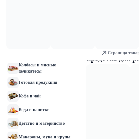
Молочные продукты и
яйца
Хлебобулочные изделия
Мясо и птица
Страница това
Рыба и морепродукты
Средства для р
Колбасы и мясные
деликатесы
Готовая продукция
Кофе и чай
Вода и напитки
Детство и материнство
Макароны, мука и крупы