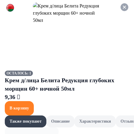
Оформляйте заказ НА
САМОВЫВОЗ и получайте
СКИДКУ 7%
Рыба
Все товары категории
Рыба охлажденная
Рыба
Рыба охлажденная
ОСТАЛОСЬ: 1
Крем д/лица Белита Редукция глубоких
морщин 60+ ночной 50мл
9,36 
В корзину
Также покупают
Описание
Характеристики
Отзыв