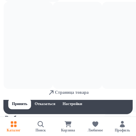
Рыба соленая
Для обеспечения удобства пользователей сайта используются
Страница товара
cookies
Принять
Отказаться
Настройки
Рыба копченая
Каталог
Поиск
Корзина
Любимое
Профиль