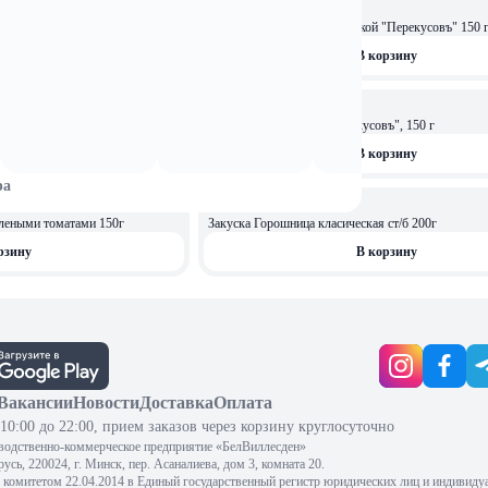
6,31 
с/б Самое время
Хумус с паприкой и петрушкой "Перекусовъ" 150
рзину
В корзину
6,31 
рекусовъ", 150 г
Хумус классический "Перекусовъ", 150 г
рзину
В корзину
ра
4,99 
ОСТАЛОСЬ: 4
ялеными томатами 150г
Закуска Горошница класическая ст/б 200г
рзину
В корзину
Вакансии
Новости
Доставка
Оплата
10:00 до 22:00, прием заказов через корзину круглосуточно
водственно-коммерческое предприятие «БелВиллесден»
сь, 220024, г. Минск, пер. Асаналиева, дом 3, комната 20.
комитетом 22.04.2014 в Единый государственный регистр юридических лиц и индивиду