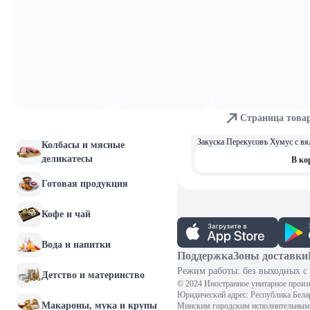
5,21 
Закуска Хумус с паприкой 200г 
Молочные продукты и
яйца
В ко
Хлебобулочные изделия
6,52 
Хумус с кедровыми орехами "Пе
Мясо и птица
В ко
Страница това
Рыба и морепродукты
6,52 
Закуска Перекусовъ Хумус с в
Колбасы и мясные
деликатесы
В ко
Готовая продукция
Кофе и чай
Вода и напитки
Поддержка
Зоны доставки
Режим работы: без выходных с 
Детство и материнство
© 2024 Иностранное унитарное произ
Юридический адрес: Республика Белару
Макароны, мука и крупы
Минским городским исполнительным 