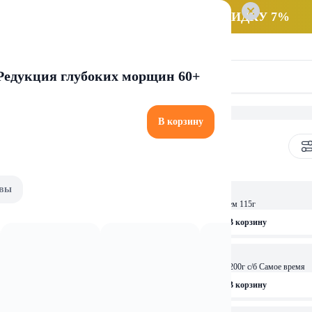
 заказ НА САМОВЫВОЗ и получайте СКИДКУ 7%
Редукция глубоких морщин 60+
В корзину
вы
5,46 
ста с нутом и тахини ,Хумус классический 115г
Хумус Sante с острым перцем 115г
рзину
В корзину
5,21 
ОСТАЛОСЬ: 4
Закуска Хумус классический 200г с/б Самое время
Закуска Хумус с оливками 200г с/б Самое время
рзину
В корзину