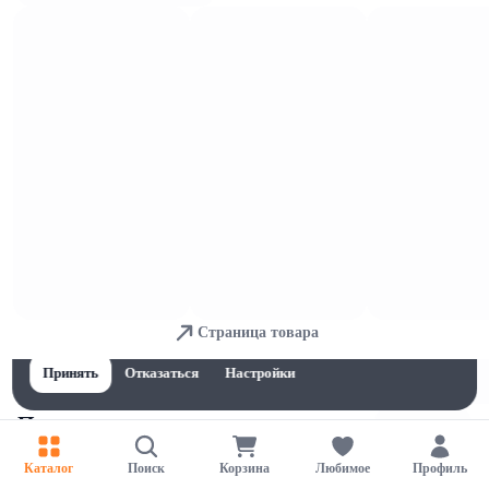
Вермишель
Для обеспечения удобства пользователей сайта используются
Страница товара
cookies
Принять
Отказаться
Настройки
Перья
Каталог
Поиск
Корзина
Любимое
Профиль