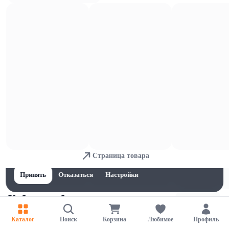
Имбирь
Для обеспечения удобства пользователей сайта используются
Страница товара
cookies
Принять
Отказаться
Настройки
Кабачки и баклажаны
Каталог
Поиск
Корзина
Любимое
Профиль