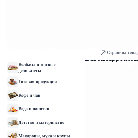
Молочные продукты и
яйца
Хлебобулочные изделия
Мясо и птица
Страница това
Рыба и морепродукты
Baron Appetitof
Колбасы и мясные
деликатесы
Готовая продукция
Кофе и чай
Вода и напитки
Детство и материнство
Макароны, мука и крупы