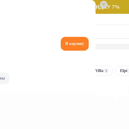
 заказ НА САМОВЫВОЗ и получайте СКИДКУ 7%
В корзину
нды
Artesso
Baron Appetitoff
EcoVilla
Elpi
вы