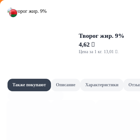
Оформляйте
Творог жир. 9%
4,62 
Цена за 1 кг. 13,01 .
Наши бре
Акции
Все товары категории
Наши бренды
Также покупают
Описание
Характеристики
Отзы
Artesso
Шашлычный сезон
Скоро в школу
Канцелярия и книги
Фрукты и овощи, зелень