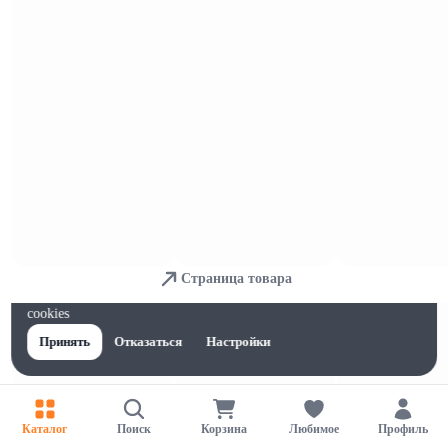
Жевательные резинки и освежающ
ие конфеты
Страница товара
Для обеспечения удобства пользователей сайта используются
cookies
Принять
Отказаться
Настройки
Желатин, драже и леденцы
Каталог
Поиск
Корзина
Любимое
Профиль