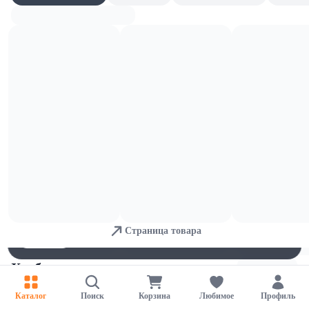
Булочки и пончики
Для обеспечения удобства пользователей сайта используются
cookies
Страница товара
Принять
Отказаться
Настройки
Хлеб
Каталог
Поиск
Корзина
Любимое
Профиль