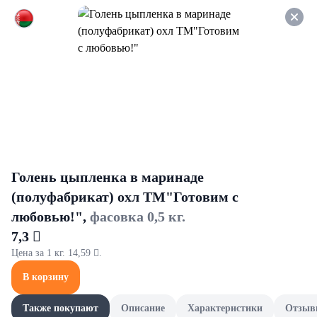
Оформляйте заказ НА
САМОВЫВОЗ и получайте
СКИДКУ 7%
Хлеб и хлебобулочные изделия
Все товары категории
Батон и багет
Булочки и
Батон и багет
Голень цыпленка в маринаде
(полуфабрикат) охл ТМ"Готовим с
любовью!",
фасовка 0,5 кг.
7,3 
Цена за 1 кг. 14,59 .
В корзину
Также покупают
Описание
Характеристики
Отзыв