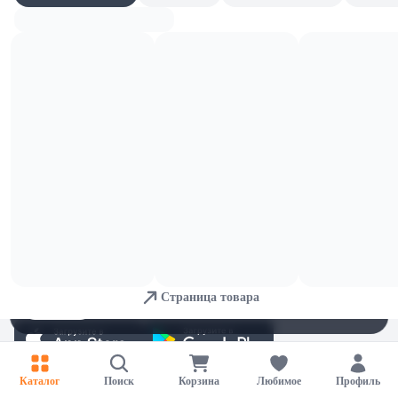
10,85 
9,64 
Сыр сверхтвердый Danke Пармезан
Сыр п/тв Natura слив 45% нарезка
40% 180г в/у Белсыр
150г мгс
В корзину
В корзину
11 
10,89 
ОСТАЛОСЬ: 3
ОСТАЛОСЬ: 3
Сыр п/тв Natura слив Легкий 30%
Сыр п/тв Natura слив 45% цилиндр
нарезка 150г мгс
200г
В корзину
В корзину
11,4 
2,24 
ОСТАЛОСЬ: 3
Сыр п/тв Natura слив Легкий 16%
Йогурт б/лакт #Можно Яблоко-
цилиндр 200г
банан 1,5% 430г пэт-бут
Для обеспечения удобства пользователей сайта используются
В корзину
В корзину
cookies
Страница товара
Принять
Отказаться
Настройки
Каталог
Поиск
Корзина
Любимое
Профиль