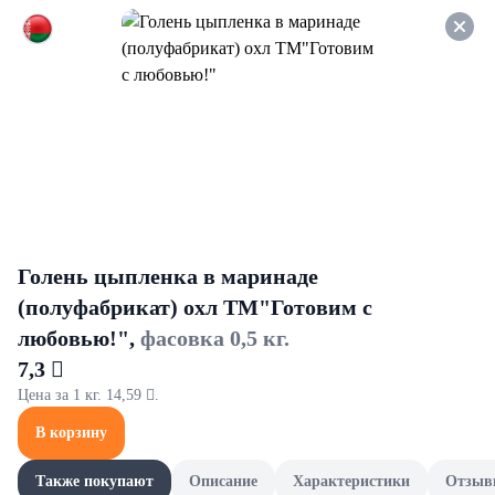
Оформляйте заказ НА
САМОВЫВОЗ и получайте
СКИДКУ 7%
Для полости рта
Все товары категории
Зубные пасты
Ополаски
Зубные пасты
Голень цыпленка в маринаде
(полуфабрикат) охл ТМ"Готовим с
любовью!",
фасовка 0,5 кг.
7,3 
Цена за 1 кг. 14,59 .
В корзину
Также покупают
Описание
Характеристики
Отзыв