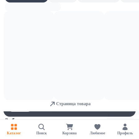
Ополаскиватели
Для обеспечения удобства пользователей сайта используются
cookies
Страница товара
Принять
Отказаться
Настройки
Зубные щетки
Каталог
Поиск
Корзина
Любимое
Профиль