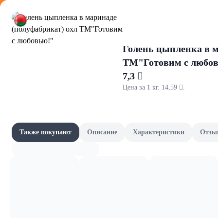
Оформляйте
Голень цыпленка в м
ТМ"Готовим с любо
7,3 
Цена за 1 кг. 14,59 .
Бытовая т
Акции
Все товары категории
Товары-партнёры
Также покупают
Описание
Характеристики
Отзы
Удлинители и 
Наши бренды
Шашлычный сезон
Сад и огород
Фрукты и овощи, зелень