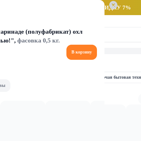
 заказ НА САМОВЫВОЗ и получайте СКИДКУ 7%
аринаде (полуфабрикат) охл
вью!",
фасовка 0,5 кг.
В корзину
ехника
Удлинители и сетевые фильтры
Прочая бытовая тех
вы
сетевые фильтры