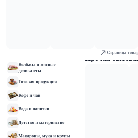
Молочные продукты и
яйца
Хлебобулочные изделия
Мясо и птица
Страница това
Рыба и морепродукты
Прочая бытова
Колбасы и мясные
деликатесы
Готовая продукция
Кофе и чай
Вода и напитки
Детство и материнство
Макароны, мука и крупы