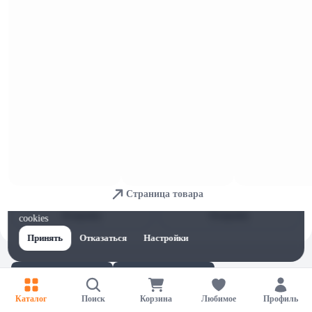
17,4 
17,4 
ОСТАЛОСЬ: 1
ОСТАЛОСЬ: 3
Накладки защитные Canpol babies на
Накладки защитные Canpol babies на
грудь 2шт арт 18/602
грудь 2шт арт 18/603
В корзину
В корзину
10,04 
22,24 
ОСТАЛОСЬ: 3
ОСТАЛОСЬ: 3
Прокладки жен гигиен Naturella
Прокладки жен гигиен Always Ultra
Ultra Camomile Night Plus with wings
Secure Night Ouatro 22шт
Duo 12шт
В корзину
В корзину
4,32 
4,27 
Прокладки жен гигиен Libretta
Прокладки жен гигиен Libretta
Страница товара
сенситив нормал 8шт
сенситив ночные 6шт
Для обеспечения удобства пользователей сайта используются
В корзину
В корзину
cookies
Принять
Отказаться
Настройки
Каталог
Поиск
Корзина
Любимое
Профиль