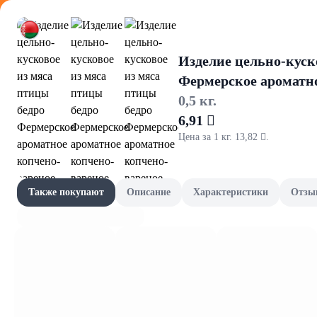
Оформляйте
Изделие цельно-куск
Фермерское ароматно
0,5 кг.
6,91 
Цена за 1 кг. 13,82 .
Детство и
Акции
Все товары категории
Наши бренды
Также покупают
Описание
Характеристики
Отзы
Детское питан
Шашлычный сезон
Скоро в школу
Канцелярия и книги
Фрукты и овощи, зелень