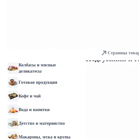
Молочные продукты и
яйца
Хлебобулочные изделия
Мясо и птица
Страница това
Рыба и морепродукты
Подгузники и г
Колбасы и мясные
деликатесы
Готовая продукция
Кофе и чай
Вода и напитки
Детство и материнство
Макароны, мука и крупы