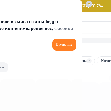
 заказ НА САМОВЫВОЗ и получайте СКИДКУ 7%
овое из мяса птицы бедро
е копчено-вареное вес,
фасовка
В корзину
 материнство
Детское питание
Подгузники и гигиена
Косме
вы
ие