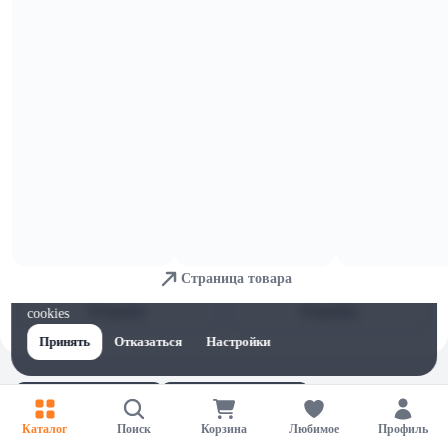
Красная пена флакон 1л арт 800001
Концентрат летнего
стеклоомывателя Mosquitos Cleaner
Суперконцентрат 250мл
В корзину
В корзину
19,16 
23,98 
ОСТАЛОСЬ: 1
Детейлер-спрей для интерьера с
Детейлер-спрей с карнаубой -
ароматом винограда - LERATON IQ
LERATON S2 473мл
Detailer Grape 473мл
В корзину
В корзину
33,06 
35,99 
ОСТАЛОСЬ: 3
Детейлер-спрей керамический
Покрытие гидрофобное Foam
LERATON S3 473мл
Heroes Mad Drops Raspberry д/ЛКП
Страница товара
быстр 500мл арт FHB015
Для обеспечения удобства пользователей сайта используются
В корзину
В корзину
cookies
Принять
Отказаться
Настройки
Каталог
Поиск
Корзина
Любимое
Профиль