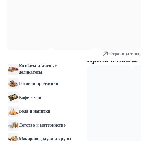
Молочные продукты и
яйца
Хлебобулочные изделия
Мясо и птица
Страница това
Рыба и морепродукты
Крема и масла
Колбасы и мясные
деликатесы
Готовая продукция
Кофе и чай
Вода и напитки
Детство и материнство
Макароны, мука и крупы