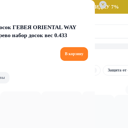
 заказ НА САМОВЫВОЗ и получайте СКИДКУ 7%
 досок ГЕВЕЯ ORIENTAL WAY
рево набор досок вес 0.433
В корзину
лом
Скрабы и пилинги
Крема и масла
Защита от
вы
нги