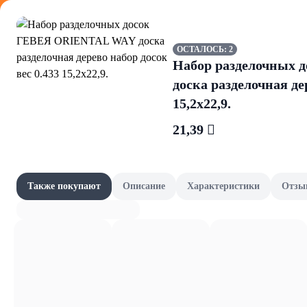
Оформляйте
ОСТАЛОСЬ: 2
Набор разделочных
доска разделочная де
15,2х22,9.
21,39 
Уход за те
Акции
Все товары категории
Наши бренды
Также покупают
Описание
Характеристики
Отзы
Скрабы и пили
Шашлычный сезон
Скоро в школу
Канцелярия и книги
Фрукты и овощи, зелень