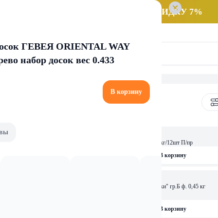
 заказ НА САМОВЫВОЗ и получайте СКИДКУ 7%
 досок ГЕВЕЯ ORIENTAL WAY
рево набор досок вес 0.433
В корзину
вы
1,68 
 Витушка грВ 1класс 900г
Гребешок гр.В в/сорт 0.900кг/12шт П/пр
рзину
В корзину
1,22 
Мак.изд. "Лиграно" "Бабочки" гр.Б ф. 0,45 кг
зверята гр.В в/сорт 0.900кг/12шт П/пр
5,0
рзину
В корзину