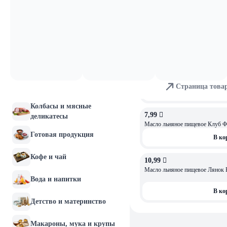
1,22 
Молочные продукты и
Мак.изд. "Лиграно" "Бантики" гр
яйца
5,0
Хлебобулочные изделия
В ко
Мясо и птица
3,99 
Свекла стерилизованная вареная 
Страница това
Рыба и морепродукты
В ко
Колбасы и мясные
7,99 
деликатесы
Масло льняное пищевое Клуб Ф
Готовая продукция
В ко
Кофе и чай
10,99 
Масло льняное пищевое Лянок 
Вода и напитки
В ко
Детство и материнство
Макароны, мука и крупы