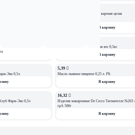
3,89 
.Б ф. 0,45 кг
Свекла стер. пакет вес 0,5кг вареная целая
рзину
В корзину
3,99 
кубик пакет вес 0,5кг.
Свекла стер. соломка вареная вес 0,5кг.
ра
рзину
В корзину
5,39 
арм-Эко 0,5л
Масло льняное пищевое 0,25 л. РБ
рзину
В корзину
16,32 
Клуб Фарм-Эко 0,5л
Изделия макаронные De Cecco Таглиателле №203 
грА 500г
рзину
В корзину