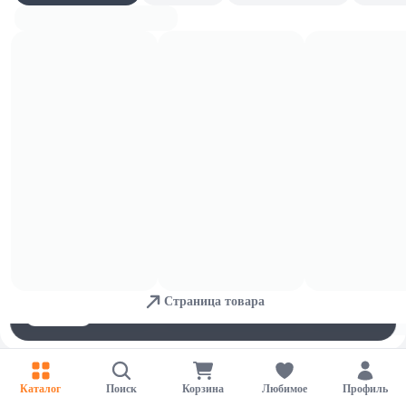
Консервированная кукуруза
Для обеспечения удобства пользователей сайта используются
cookies
Страница товара
Принять
Отказаться
Настройки
Каталог
Поиск
Корзина
Любимое
Профиль