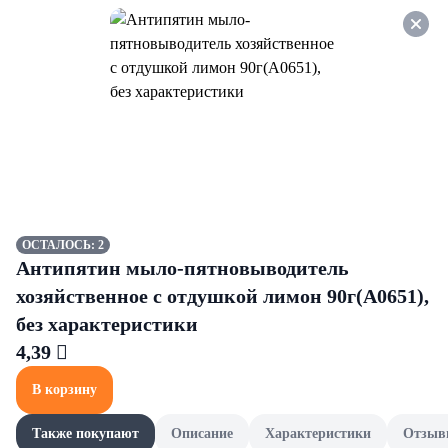
Оформляйте заказ НА
САМОВЫВОЗ и получайте
СКИДКУ 7%
Шоколад и шоколадные изделия
Все товары категории
Шоколад
Шоколадные ба
Шоколад
ОСТАЛОСЬ: 2
Антипятин мыло-пятновыводитель
хозяйственное с отдушкой лимон 90г(А0651),
без характеристики
4,39 
В корзину
Также покупают
Описание
Характеристики
Отзыв