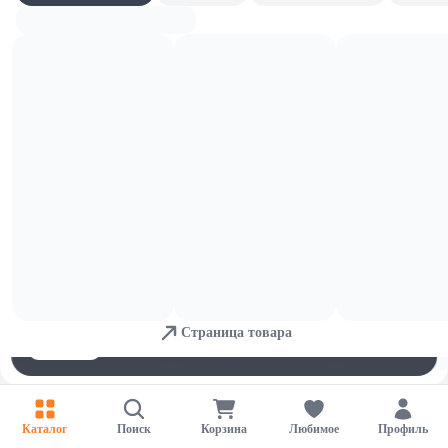
Шоколадные батончики и яйца
Для обеспечения удобства пользователей сайта используются
cookies
Страница товара
Принять
Отказаться
Настройки
Каталог
Поиск
Корзина
Любимое
Профиль