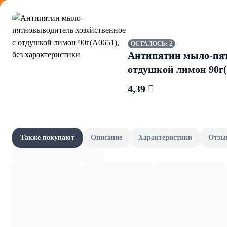
Оформляйте
ОСТАЛОСЬ: 2
Антипятин мыло-пят
отдушкой лимон 90г(
4,39 
Бытовая х
Акции
Все товары категории
Наши бренды
Также покупают
Описание
Характеристики
Отзы
Для стирки
Шашлычный сезон
Скоро в школу
Канцелярия и книги
Фрукты и овощи, зелень