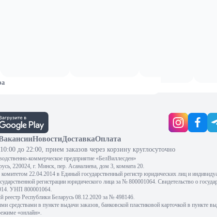
ра
Вакансии
Новости
Доставка
Оплата
10:00 до 22:00, прием заказов через корзину круглосуточно
водственно-коммерческое предприятие «БелВиллесден»
сь, 220024, г. Минск, пер. Асаналиева, дом 3, комната 20.
комитетом 22.04.2014 в Единый государственный регистр юридических лиц и индивиду
осударственной регистрации юридического лица за № 800001064. Свидетельство о госуда
2014. УНП 800001064.
 реестр Республики Беларусь 08.12.2020 за № 498146.
 средствами в пункте выдачи заказов, банковской пластиковой карточкой в пункте вы
режиме «онлайн».