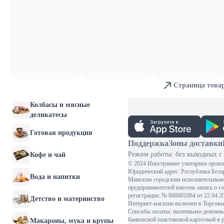
Молочные продукты и
яйца
Хлебобулочные изделия
Мясо и птица
Страница това
Рыба и морепродукты
Колбасы и мясные
деликатесы
Готовая продукция
Поддержка
Зоны доставки
Режим работы: без выходных с 
Кофе и чай
© 2024 Иностранное унитарное произ
Юридический адрес: Республика Белару
Вода и напитки
Минским городским исполнительным 
предпринимателей внесена запись о г
регистрации: № 800001064 от 22.04.
Детство и материнство
Интернет-магазин включен в Торговый
Способы оплаты: наличными денежными
банковской пластиковой карточкой в 
Макароны, мука и крупы