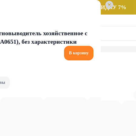
 заказ НА САМОВЫВОЗ и получайте СКИДКУ 7%
новыводитель хозяйственное с
А0651), без характеристики
В корзину
имия для детских товаров
Для стирки
вы