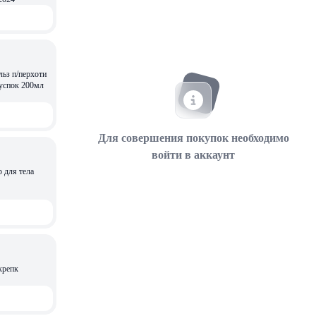
ьз п/перхоти
 успок 200мл
Для совершения покупок необходимо
войти в аккаунт
 для тела
крепк