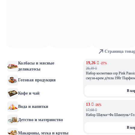
В ко
Молочные продукты и
яйца
14,99 
АКЦИЯ
-27%
Хлебобулочные изделия
ОСТАЛОСЬ: 3
20,49 
Набор подарочный Head&Should
2в1 Ментол 200мл+Old Spice Ге
Мясо и птица
Captain 250мл
В ко
Страница това
Рыба и морепродукты
19,26 
Колбасы и мясные
АКЦИЯ
-27%
26,39 
деликатесы
Набор косметики сер Pink Pas
смузи-крем д/тела 190г Парфюм
Готовая продукция
В ко
Кофе и чай
13 
АКЦИЯ
-26%
Вода и напитки
17,68 
Набор Шаума+Фа Шампунь+Гел
Детство и материнство
В ко
Макароны, мука и крупы