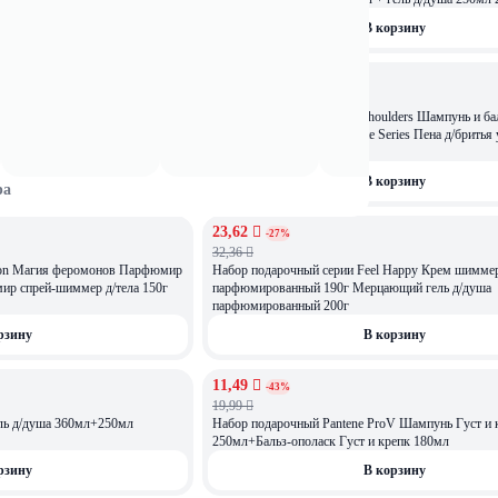
рзину
В корзину
14,99 
АКЦИЯ
-27%
ОСТАЛОСЬ: 2
20,49 
ers Шампунь и бальз п/перхоти
Набор подарочный Head&Shoulders Шампунь и бал
ль д/душа + шампунь 2в1
2в1 Осн Уход 200мл+Gillette Series Пена д/бритья
рзину
В корзину
ра
23,62 
АКЦИЯ
-27%
ОСТАЛОСЬ: 4
32,36 
sion Магия феромонов Парфюмир
Набор подарочный серии Feel Happy Крем шиммер
ир спрей-шиммер д/тела 150г
парфюмированный 190г Мерцающий гель д/душа
парфюмированный 200г
рзину
В корзину
11,49 
АКЦИЯ
-43%
19,99 
ь д/душа 360мл+250мл
Набор подарочный Pantene ProV Шампунь Густ и 
250мл+Бальз-ополаск Густ и крепк 180мл
рзину
В корзину