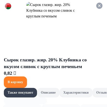
Оформляйте заказ НА
САМОВЫВОЗ и получайте
СКИДКУ 7%
Огурцы и помидоры
Все товары категории
Консервированные огурцы
Консервированные огурцы
Сырок глазир. жир. 20% Клубника со
вкусом сливок с круглым печеньем
0,82 
В корзину
Также покупают
Описание
Характеристики
Отзыв